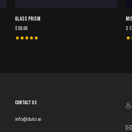
GLASS PRISM
MI
$
59.00
$
1
Rated
Ra
5.00
5.
out of 5
ou
CONTACT US
info@dulci.ai