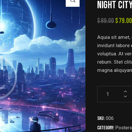
NIGHT CIT
$
89.00
$
79.00
Aquia sit amet,
invidunt labore
voluptua. At ve
rebum. Stet cli
magna aliquyam. 
SKU:
006
Category:
Posters