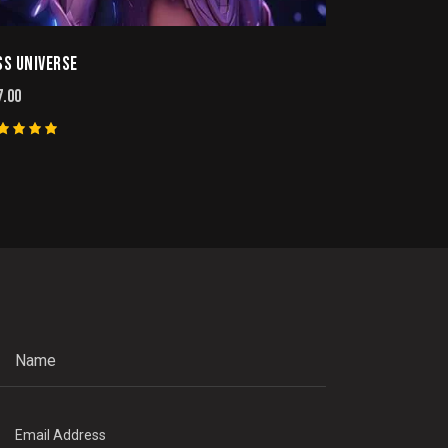
SS UNIVERSE
7.00
ted
00
t of 5